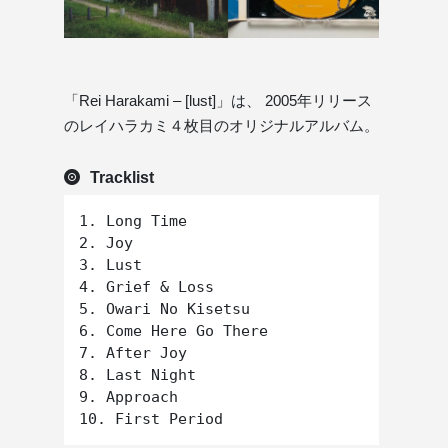
「Rei Harakami – [lust]」は、 2005年リリース
のレイハラカミ４枚目のオリジナルアルバム。
Tracklist
1. Long Time

2. Joy

3. Lust

4. Grief & Loss

5. Owari No Kisetsu

6. Come Here Go There

7. After Joy

8. Last Night

9. Approach
