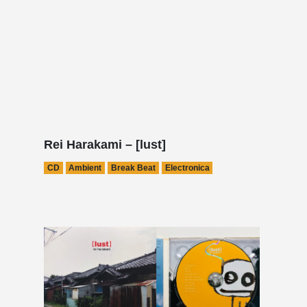
Rei Harakami – [lust]
CD
Ambient
Break Beat
Electronica