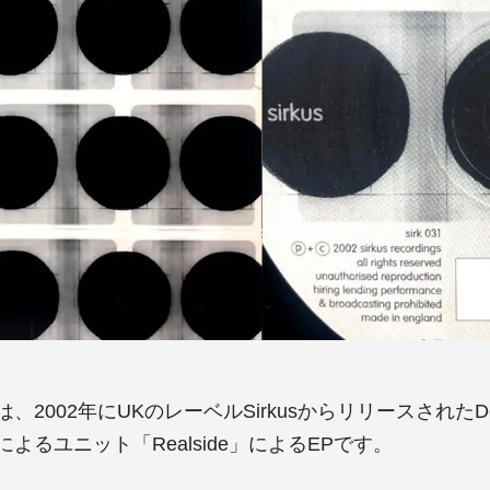
」は、2002年にUKのレーベルSirkusからリリースされたDomin
sellによるユニット「Realside」によるEPです。