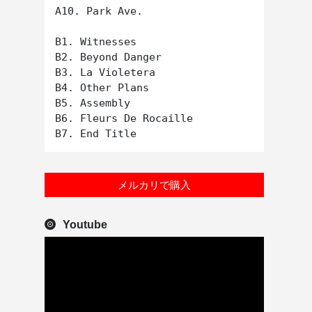
A10. Park Ave.

B1. Witnesses

B2. Beyond Danger

B3. La Violetera

B4. Other Plans

B5. Assembly

B6. Fleurs De Rocaille

メルカリで購入
Youtube