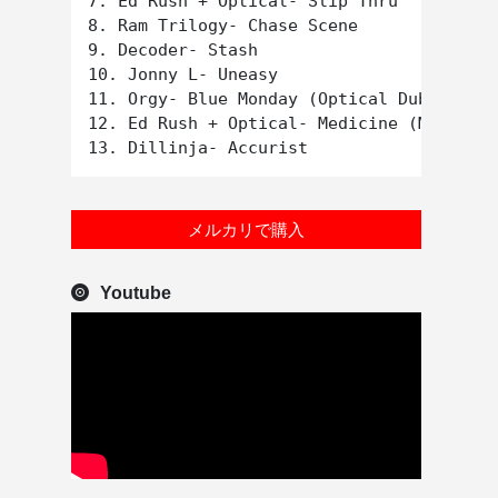
7. Ed Rush + Optical- Slip Thru

8. Ram Trilogy- Chase Scene

9. Decoder- Stash

10. Jonny L- Uneasy

11. Orgy- Blue Monday (Optical Dub mix)

12. Ed Rush + Optical- Medicine (Matrix r
メルカリで購入
Youtube