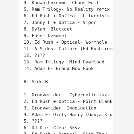
4. Known:Unknown- Chaos Edit

5. Ram Trilogy- No Reality remix

6. Ed Rush + Optical- Lifecrisis (Origin 
7. Jonny L + Optical- Viper

8. Dylan- Blackout

9. Facs- Dekweef

10. Ed Rush + Optical- Wormhole

11. A Sides- Calibre (Ed Rush remix)

12. ????

13. Ram Trilogy- Mind Overload

14. Adam F- Brand New Funk

B. Side B

1. Grooverider - Cybernetic Jazz

2. Ed Rush + Optical- Point Blank

3. Grooverider- Imagination

4. Adam F- Dirty Harry (Ganja Kru remix)

5. ????

6. DJ Die- Clear Skyz
