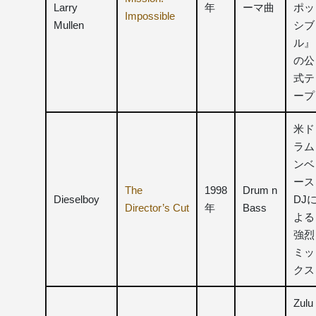
Larry
年
ーマ曲
ポッ
Impossible
Mullen
シブ
ル』
の公
式テ
ープ
米ド
ラム
ンベ
ース
The
1998
Drum n
Dieselboy
DJ
Director’s Cut
年
Bass
よる
強烈
ミッ
クス
Zulu