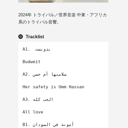
2024年 トライバル／世界音楽 中東・アフリカ
系のトライバル音響。
Tracklist
A1.  بدويست 

Budweit

A2. سلامتها أم حسن 

Her safety is Umm Hassan

A3. الحب كله

All love

B1. أمونة في السودان
