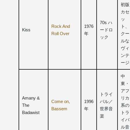
初版
カセ
ッ
70s ハ
Rock And
1976
ト、
Kiss
ードロ
Roll Over
年
クー
ック
ルな
ヴィ
ンテ
ージ
中
東・
アフ
トライ
Amany &
リカ
Come on,
1996
バル／
The
系の
Bassem
年
世界音
Badawist
トラ
楽
イバ
ル音