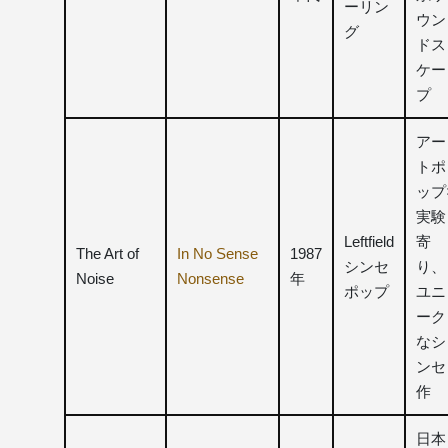
ーリン
ウン
グ
ドス
ケー
プ
アー
トポ
ップ
実験
Leftfield
寄
The Art of
In No Sense
1987
シンセ
り、
Noise
Nonsense
年
ポップ
ユニ
ーク
なシ
ンセ
作
日本