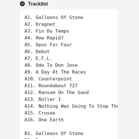
Tracklist
A1. Galleons Of Stone

A2. Dragnet

A3. Fin Du Temps

A4. How Rapid?

A5. Opus For Four

A6. Debut

A7. E.F.L.

A8. Ode To Don Jose

A9. A Day At The Races

A10. Counterpoint

A11. Roundabout 727

A12. Ransom On The Sand

A13. Roller 1

A14. Nothing Was Going To Stop Them Then,
A15. Crusoe

A16. One Earth

B1. Galleons Of Stone
