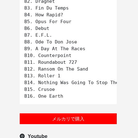
B2. Dragnet

B3. Fin Du Temps

B4. How Rapid?

B5. Opus For Four

B6. Debut

B7. E.F.L.

B8. Ode To Don Jose

B9. A Day At The Races

B10. Counterpoint

B11. Roundabout 727

B12. Ransom On The Sand

B13. Roller 1

B14. Nothing Was Going To Stop Them Then,
B15. Crusoe

メルカリで購入
Youtube