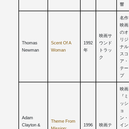
響
名作
映画
のオ
映画サ
リジ
Thomas
Scent Of A
1992
ウンド
ナル
Newman
Woman
年
トラッ
スコ
ク
ア・
テー
プ
映画
『ミ
ッシ
ョ
Adam
ン・
Theme From
Clayton &
1996
映画テ
イン
Mission: