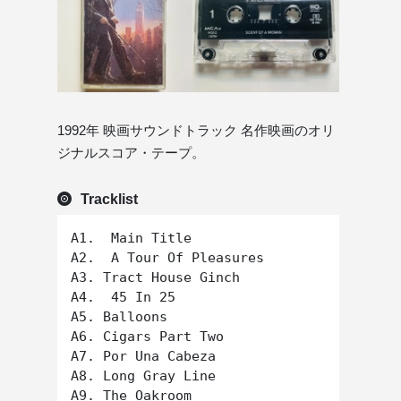
1992年 映画サウンドトラック 名作映画のオリ
ジナルスコア・テープ。
Tracklist
A1.  Main Title

A2.  A Tour Of Pleasures

A3. Tract House Ginch

A4.  45 In 25

A5. Balloons

A6. Cigars Part Two

A7. Por Una Cabeza

A8. Long Gray Line

A9. The Oakroom
