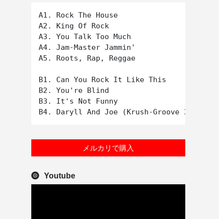
A1. Rock The House

A2. King Of Rock

A3. You Talk Too Much

A4. Jam-Master Jammin'

A5. Roots, Rap, Reggae

B1. Can You Rock It Like This

B2. You're Blind

B3. It's Not Funny

メルカリで購入
Youtube