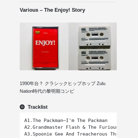
Various – The Enjoy! Story
1990年台？ クラシックヒップホップ Zulu
Nation時代の黎明期コンピ
Tracklist
A1.The Packman–I'm The Packman

A2.Grandmaster Flash & The Furious Five–S
A3.Spoonie Gee And Treacherous Three–Love