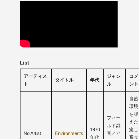
List
アーティス
ジャン
コメ
タイトル
年代
ト
ル
ント
自然
環境
を捉
フィー
えた
ルド録
1970
癒し
No Artist
Environments
音／ヒ
年代
系サ