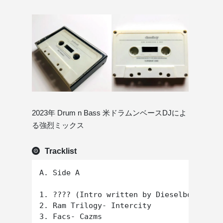
2023年 Drum n Bass 米ドラムンベースDJによ
る強烈ミックス
Tracklist
A. Side A

1. ???? (Intro written by Dieselboy?)

2. Ram Trilogy- Intercity

3. Facs- Cazms
