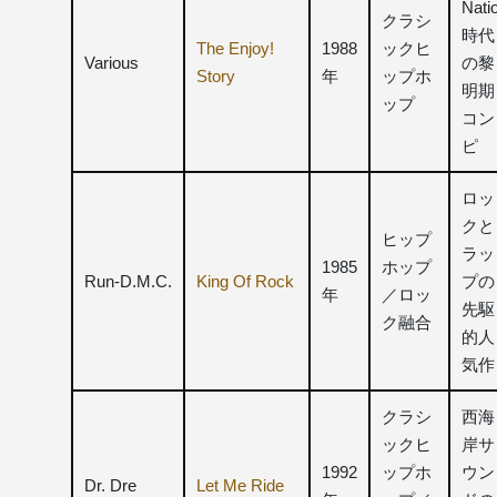
Nati
クラシ
時代
The Enjoy!
1988
ックヒ
Various
の黎
Story
年
ップホ
明期
ップ
コン
ピ
ロッ
クと
ヒップ
ラッ
1985
ホップ
Run‑D.M.C.
King Of Rock
プの
年
／ロッ
先駆
ク融合
的人
気作
クラシ
西海
ックヒ
岸サ
1992
ップホ
ウン
Dr. Dre
Let Me Ride