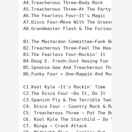
A4.Treacherous Three–Body Rock

A5.Treacherous Three–At The Party

A6.The Fearless Four–It's Magic

A7.Disco Four–Move With The Groove

A8.Grandmaster Flash & The Furious Five–S
B1.The Masterdon Committee–Funk Box Party

B2.Treacherous Three–Feel The Heart Beat

B3.The Fearless Four–Rockin' It

B4.Doug E. Fresh–Just Having Fun

B5.Spoonie Gee And Treacherous Three–The 
B6.Funky Four + One–Rappin And Rocking Th
C1.Kool Kyle –It's Rockin' Time

C2.The Disco Four –Do It, Do It

C3.Spanish Fly & The Terrible Two–Spangli
C4. Disco Four – Country Rock & Rap

C5. Treacherous Three – Put The Boogie In
C6. Kool Kyle The Starchild – Do You Like
C7. Ninga – Crack Attack
