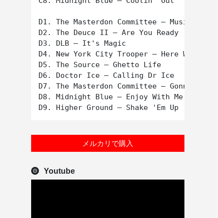
C8. Midnight Blue – Coolin' Out

D1. The Masterdon Committee – Musicgram

D2. The Deuce II – Are You Ready

D3. DLB – It's Magic

D4. New York City Trooper – Here We Go

D5. The Source – Ghetto Life

D6. Doctor Ice – Calling Dr Ice

D7. The Masterdon Committee – Gonna Get Y
D8. Midnight Blue – Enjoy With Me

メルカリで購入
Youtube