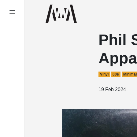
Phil
Appa
Vinyl
00s
Minimal
19 Feb 2024