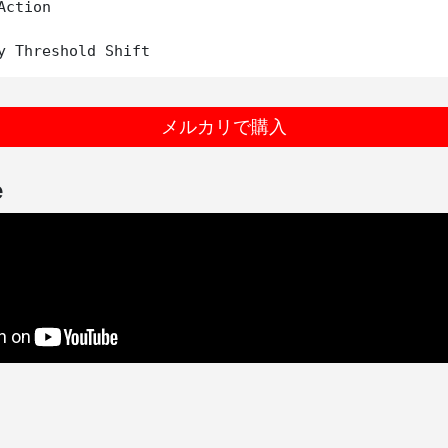
ction

メルカリで購入
e