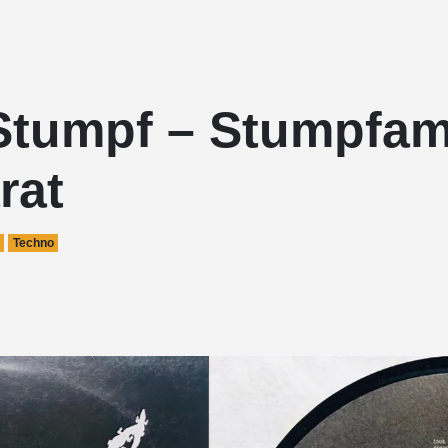
 Stumpf – Stumpfa
rat
Techno