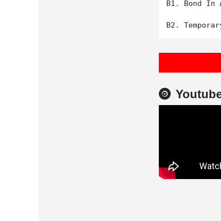
B1. Bond In A
Youtub