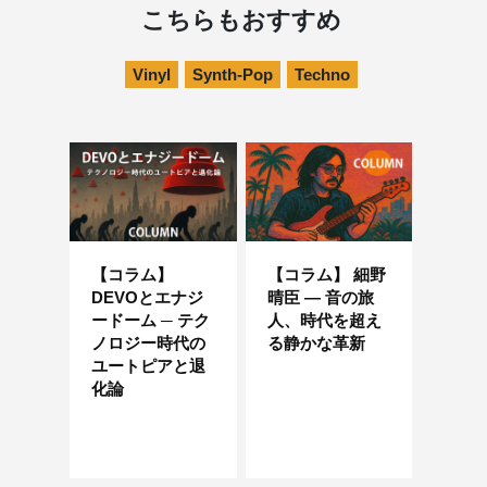
こちらもおすすめ
Vinyl
Synth-Pop
Techno
【コラム】
【コラム】 細野
DEVOとエナジ
晴臣 ― 音の旅
ードーム ─ テク
人、時代を超え
ノロジー時代の
る静かな革新
ユートピアと退
化論