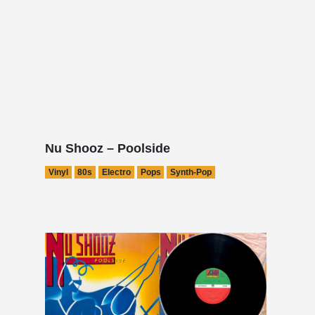
Nu Shooz – Poolside
Vinyl
80s
Electro
Pops
Synth-Pop