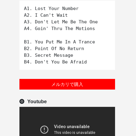
A1. Lost Your Number

A2. I Can't Wait

A3. Don't Let Me Be The One

A4. Goin' Thru The Motions

B1. You Put Me In A Trance

B2. Point Of No Return

B3. Secret Message

メルカリで購入
Youtube