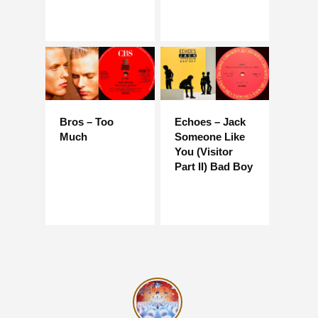
Bros – Too
Echoes – Jack
Much
Someone Like
You (Visitor
Part II) Bad Boy