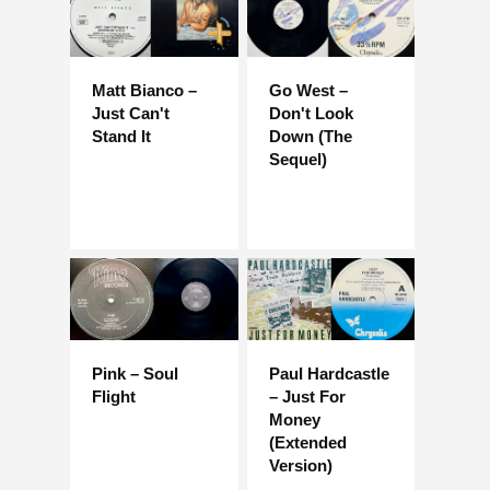
Matt Bianco –
Go West –
Just Can't
Don't Look
Stand It
Down (The
Sequel)
Pink – Soul
Paul Hardcastle
Flight
– Just For
Money
(Extended
Version)