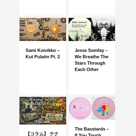
Sami Koivikko –
Jesse Somfay –
Kut Pulatin Pt. 2
We Breathe The
Stars Through
Each Other
The Basstards –
【コラム】 テク
If You Touch