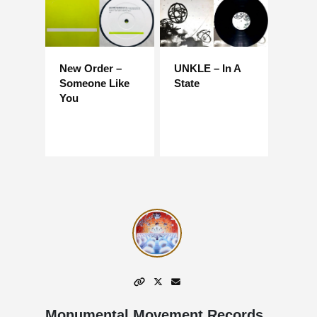
New Order –
UNKLE – In A
Someone Like
State
You
Monumental Movement Records