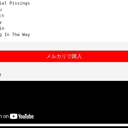
ial Pissings



t



n

メルカリで購入
e