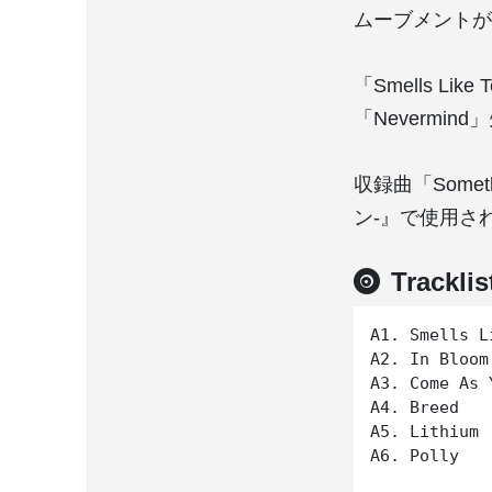
ムーブメントが
「Smells L
「Neverm
収録曲「Somet
ン-』で使用さ
Tracklis
A1. Smells L
A2. In Bloom

A3. Come As 
A4. Breed

A5. Lithium

A6. Polly
