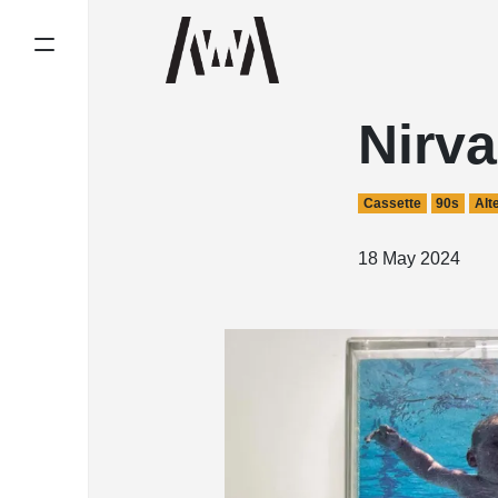
Nirv
Cassette
90s
Alt
18 May 2024