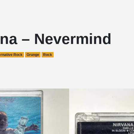
ana – Nevermind
ernative Rock
Grunge
Rock