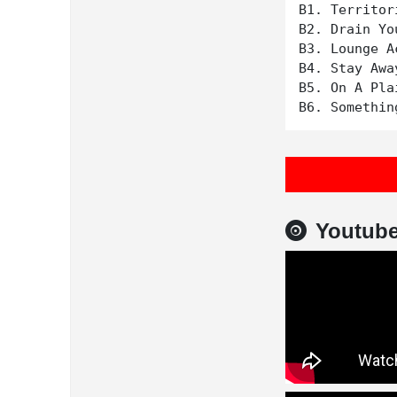
B1. Territor
B2. Drain You
B3. Lounge Ac
B4. Stay Away
B5. On A Plai
Youtub