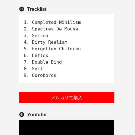
Tracklist
1. Completed Nihilism

2. Spectres De Mouse

3. Seiren

4. Dirty Realism

5. Forgotten Children

6. Unflex

7. Double Bind

8. Soil

メルカリで購入
Youtube