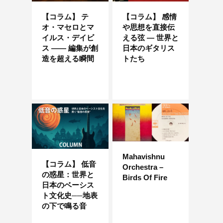
【コラム】 テ
【コラム】 感情
オ・マセロとマ
や思想を直接伝
イルス・デイビ
える弦 — 世界と
ス —— 編集が創
日本のギタリス
造を超える瞬間
トたち
Mahavishnu
【コラム】 低音
Orchestra –
の惑星：世界と
Birds Of Fire
日本のベーシス
ト文化史──地表
の下で鳴る音