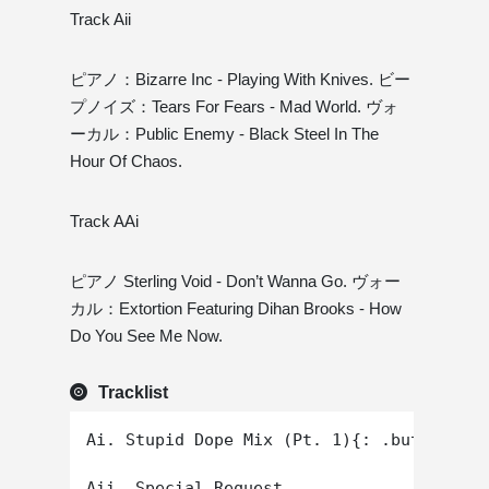
Track Aii
ピアノ：Bizarre Inc - Playing With Knives. ビー
プノイズ：Tears For Fears - Mad World. ヴォ
ーカル：Public Enemy - Black Steel In The
Hour Of Chaos.
Track AAi
ピアノ Sterling Void - Don’t Wanna Go. ヴォー
カル：Extortion Featuring Dihan Brooks - How
Do You See Me Now.
Tracklist
Ai. Stupid Dope Mix (Pt. 1){: .button1}

Aii. Special Request
