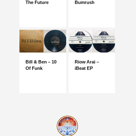
The Future
Bumrush
Bill & Ben – 10
Riow Arai –
Of Funk
iBeat EP