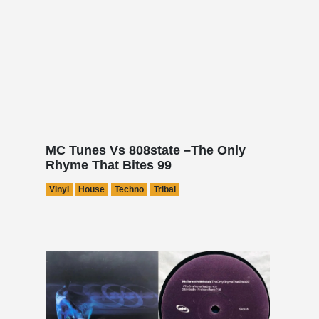
MC Tunes Vs 808state –The Only
Rhyme That Bites 99
Vinyl
House
Techno
Tribal