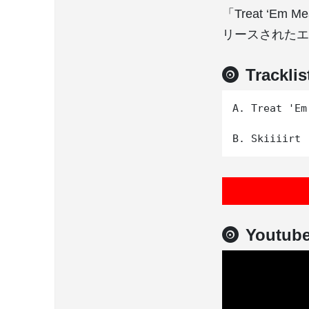
「Treat ‘Em 
リースされたエ
Tracklis
A. Treat 'Em
Youtub