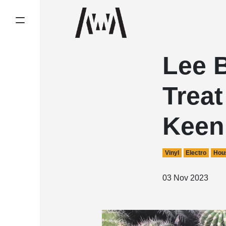
Lee 
Trea
Keen
Vinyl
Electro
Hou
03 Nov 2023