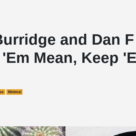
Burridge and Dan F
t 'Em Mean, Keep '
se
Minimal