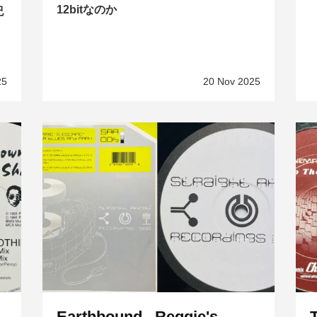
12bitなのか
紀
25
20 Nov 2025
Earthbound– Reggie's