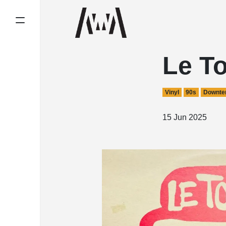
Le To
Vinyl
90s
Downt
15 Jun 2025