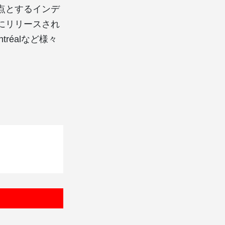
を拠点とするインデ
年にリリースされ
tréalなど様々