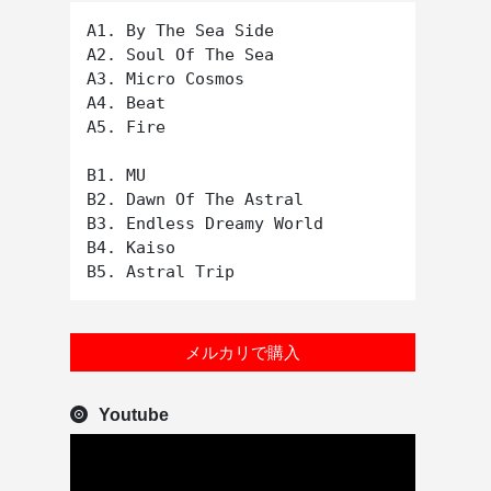
A1. By The Sea Side

A2. Soul Of The Sea

A3. Micro Cosmos

A4. Beat

A5. Fire

B1. MU

B2. Dawn Of The Astral

B3. Endless Dreamy World

B4. Kaiso

メルカリで購入
Youtube