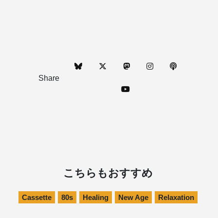
Share
こちらもおすすめ
Cassette
80s
Healing
New Age
Relaxation