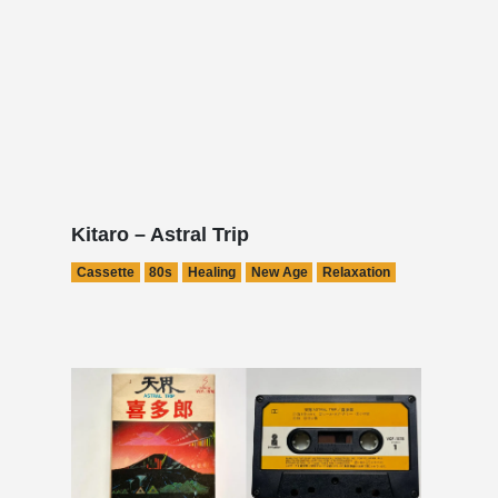
Kitaro – Astral Trip
Cassette
80s
Healing
New Age
Relaxation