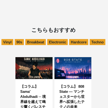
こちらもおすすめ
Vinyl
90s
Breakbeat
Electronic
Hardcore
Techno
【コラム】
【コラム】 808
Sama'
State ― マンチ
Abdulhadi ─ 境
ェスターから世
界線を越えて鳴
界へ拡張したテ
り響くパレスチ
クノの未来