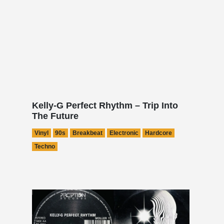
Kelly-G Perfect Rhythm – Trip Into
The Future
Vinyl
90s
Breakbeat
Electronic
Hardcore
Techno