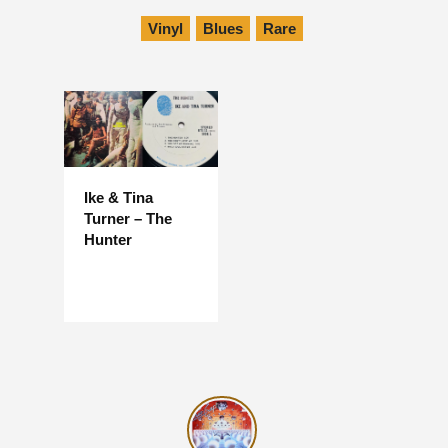
Vinyl
Blues
Rare
Ike & Tina
Turner – The
Hunter