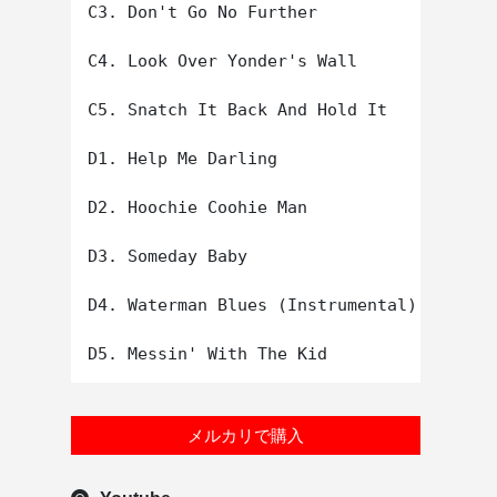
C3. Don't Go No Further

C4. Look Over Yonder's Wall

C5. Snatch It Back And Hold It

D1. Help Me Darling

D2. Hoochie Coohie Man

D3. Someday Baby

D4. Waterman Blues (Instrumental)

メルカリで購入