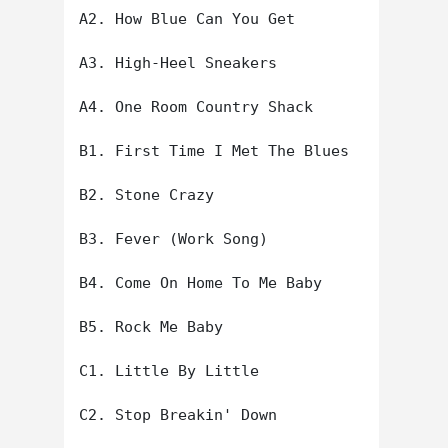
A2. How Blue Can You Get

A3. High-Heel Sneakers

A4. One Room Country Shack

B1. First Time I Met The Blues

B2. Stone Crazy

B3. Fever (Work Song)

B4. Come On Home To Me Baby

B5. Rock Me Baby

C1. Little By Little

C2. Stop Breakin' Down
