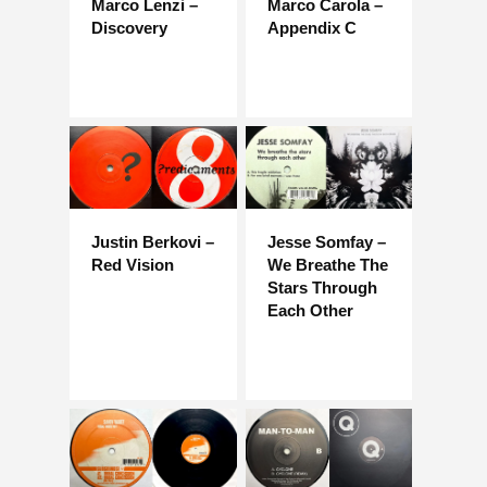
Marco Lenzi –
Marco Carola –
Discovery
Appendix C
Justin Berkovi –
Jesse Somfay –
Red Vision
We Breathe The
Stars Through
Each Other