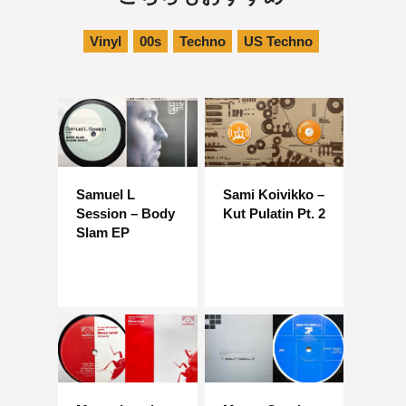
Vinyl
00s
Techno
US Techno
Samuel L
Sami Koivikko –
Session – Body
Kut Pulatin Pt. 2
Slam EP