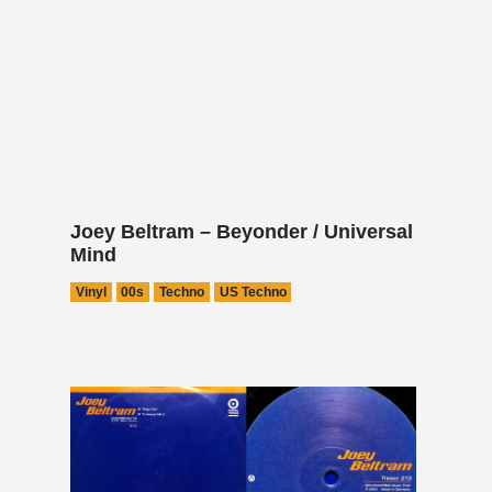
Joey Beltram – Beyonder / Universal
Mind
Vinyl
00s
Techno
US Techno