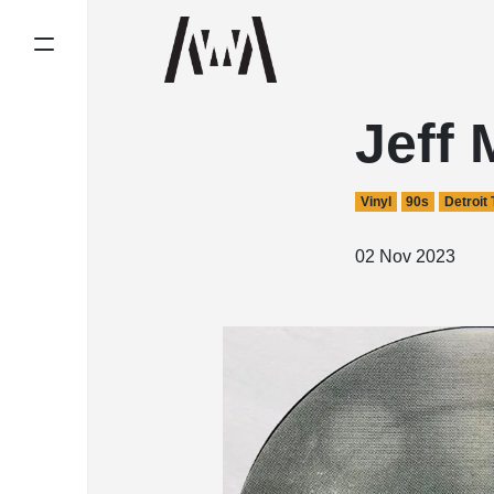
Jeff 
Vinyl
90s
Detroit
02 Nov 2023