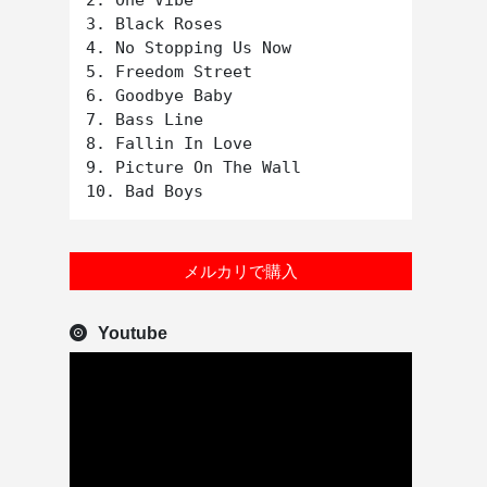
2. One Vibe

3. Black Roses

4. No Stopping Us Now

5. Freedom Street

6. Goodbye Baby

7. Bass Line

8. Fallin In Love

9. Picture On The Wall

メルカリで購入
Youtube