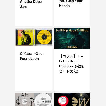
You Clap Your
Anutha Dope
Hands
Jam
O'Yaba – One
【コラム】 Lo-
Foundation
Fi Hip Hop /
Chillhop（宅録
ビート文化）