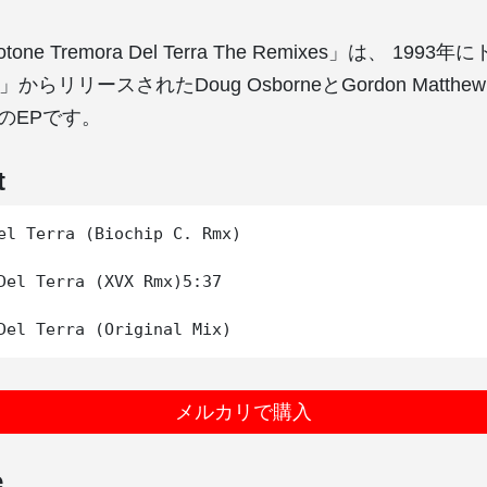
notone Tremora Del Terra The Remixes」は、 19
e」からリリースされたDoug OsborneとGordon Matth
taeのEPです。
t
el Terra (Biochip C. Rmx)

Del Terra (XVX Rmx)5:37

メルカリで購入
e