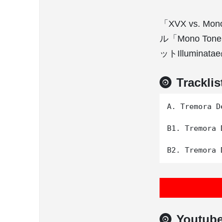
「XVX vs. Mo
ル「Mono Ton
ットIllumina
Tracklis
A. Tremora D
B1. Tremora 
Youtub