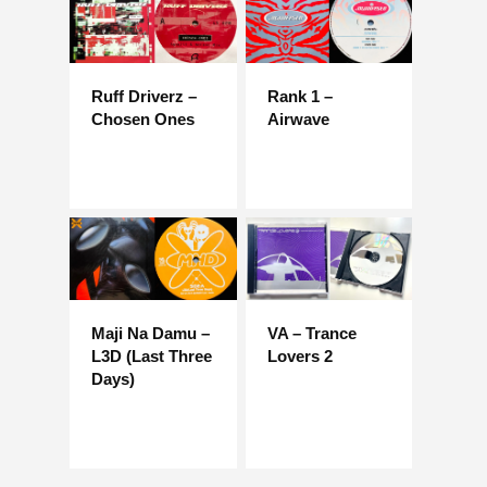
Ruff Driverz –
Rank 1 –
Chosen Ones
Airwave
Maji Na Damu –
VA – Trance
L3D (Last Three
Lovers 2
Days)