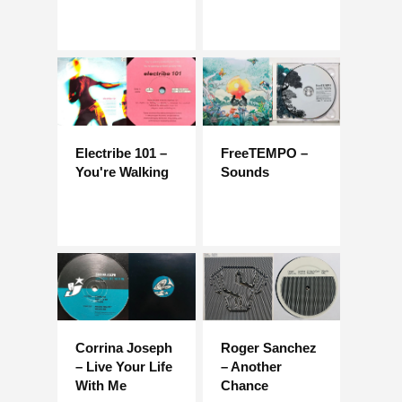
Electribe 101 –
FreeTEMPO –
You're Walking
Sounds
Corrina Joseph
Roger Sanchez
– Live Your Life
– Another
With Me
Chance