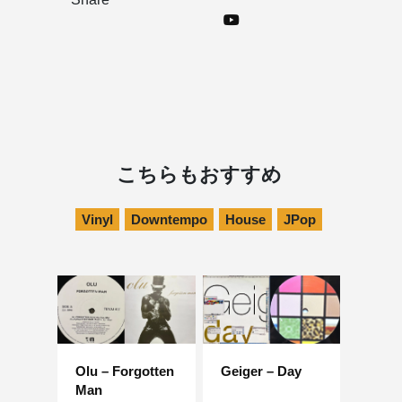
こちらもおすすめ
Vinyl
Downtempo
House
JPop
Olu – Forgotten
Geiger – Day
Man