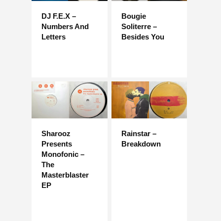
DJ F.E.X –
Bougie
Numbers And
Soliterre –
Letters
Besides You
Sharooz
Rainstar –
Presents
Breakdown
Monofonic –
The
Masterblaster
EP