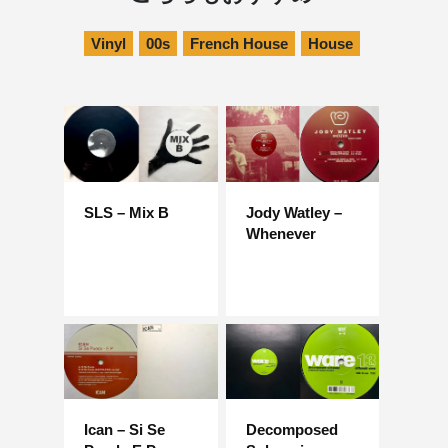
Vinyl
00s
French House
House
SLS – Mix B
Jody Watley –
Whenever
Ican – Si Se
Decomposed