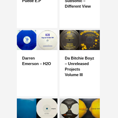
Puede E.P
Subsonic –
Different View
Darren
Da Bitchie Boyz
Emerson – H2O
– Unreleased
Projects
Volume III