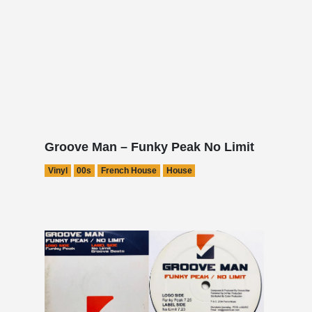
Groove Man – Funky Peak No Limit
Vinyl
00s
French House
House