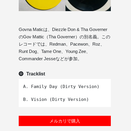
Govna Maticは、Diezzle Don & Tha Governer
のGov Mattic（Tha Governer）の別名義。この
レコードでは、Redman、Pacewon、Roz、
Runt Dog、Tame One、Young Zee、
Commander Jesseなどが参加。
Tracklist
A. Family Day (Dirty Version)

メルカリで購入