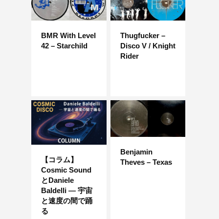
BMR With Level
Thugfucker –
42 – Starchild
Disco V / Knight
Rider
Benjamin
【コラム】
Theves – Texas
Cosmic Sound
とDaniele
Baldelli ― 宇宙
と速度の間で踊
る