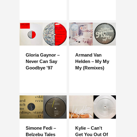
Gloria Gaynor –
Armand Van
Never Can Say
Helden – My My
Goodbye '97
My (Remixes)
Simone Fedi –
Kylie – Can't
Belzebu Tales
Get You Out Of