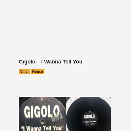
Gigolo – I Wanna Tell You
Vinyl
House