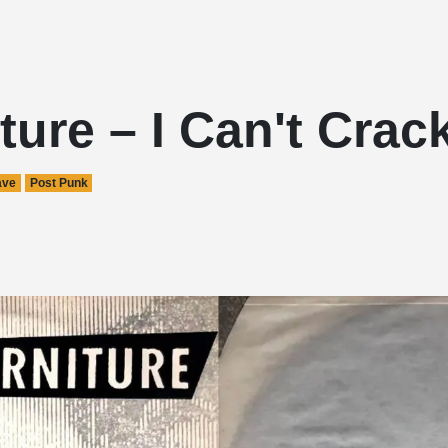
ture – I Can't Crac
ave
Post Punk