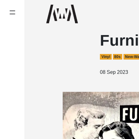
Furni
Vinyl
80s
New-W
08 Sep 2023