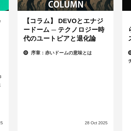
e
【コラム】 DEVOとエナジ
ードーム ─ テクノロジー時
代のユートピアと退化論
序章：赤いドームの意味とは
ジ
年
25
28 Oct 2025