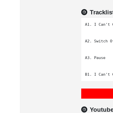
Tracklis
A1. I Can't C
A2. Switch Of
A3. Pause

Youtub