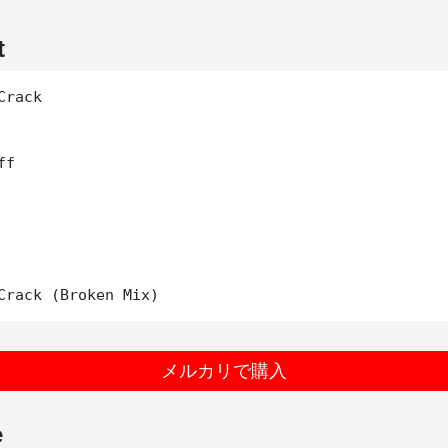
t
rack

f

メルカリで購入
e