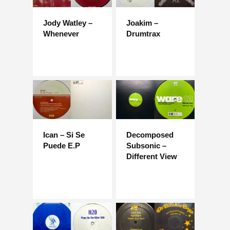
Jody Watley –
Joakim –
Whenever
Drumtrax
Ican – Si Se
Decomposed
Puede E.P
Subsonic –
Different View