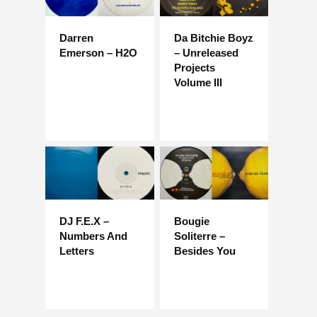
Darren
Da Bitchie Boyz
Emerson – H2O
– Unreleased
Projects
Volume III
DJ F.E.X –
Bougie
Numbers And
Soliterre –
Letters
Besides You