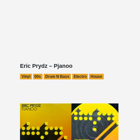
Eric Prydz – Pjanoo
Vinyl
00s
Drum N Bass
Electro
House