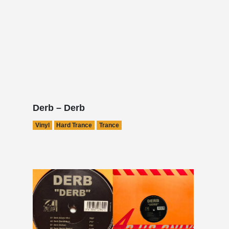
Derb – Derb
Vinyl
Hard Trance
Trance