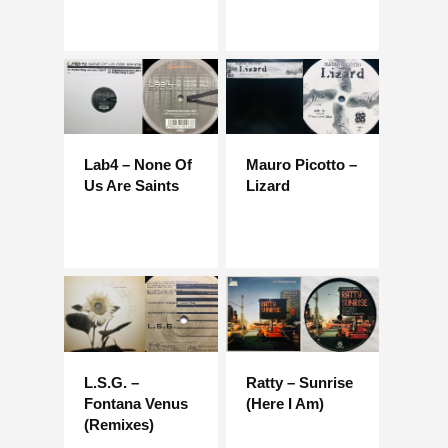
Lab4 – None Of
Mauro Picotto –
Us Are Saints
Lizard
L.S.G. –
Ratty – Sunrise
Fontana Venus
(Here I Am)
(Remixes)