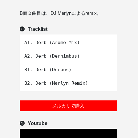
B面２曲目は、DJ Merlynによるremix。
Tracklist
A1. Derb (Arome Mix)

A2. Derb (Dernimbus)

B1. Derb (Derbus)

メルカリで購入
Youtube