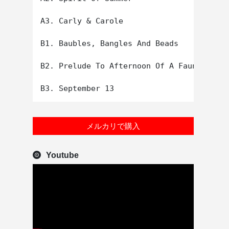
A3. Carly & Carole

B1. Baubles, Bangles And Beads

B2. Prelude To Afternoon Of A Faun

メルカリで購入
Youtube