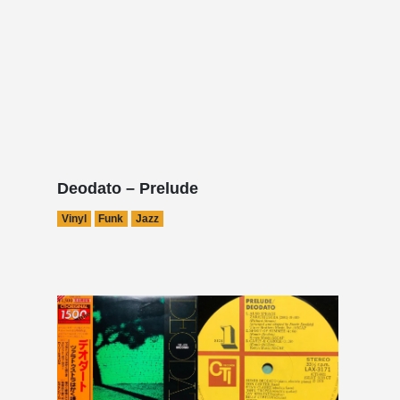
Deodato – Prelude
Vinyl
Funk
Jazz