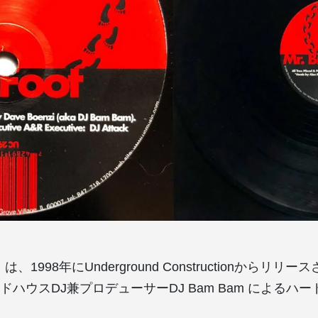
oot」は、1998年にUnderground Constructionからリ
ハウスDJ兼プロデューサーDJ Bam Bam によるハ