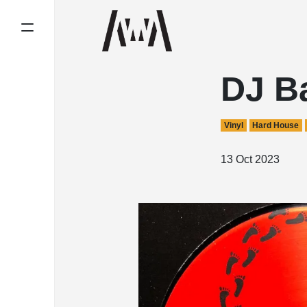
DJ B
Vinyl
Hard House
13 Oct 2023