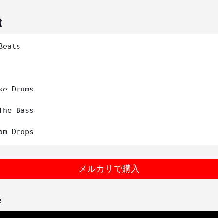
t
eats

se Drums

The Bass

メルカリで購入
e