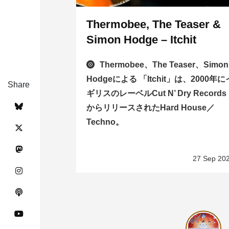
Thermobee, The Teaser &
Simon Hodge – Itchit
Thermobee、The Teaser、Simon
Hodgeによる 「Itchit」は、2000年に
Share
ギリスのレーベルCut N’ Dry Records
からリリースされたHard House／
Techno。
27 Sep 20