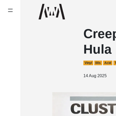
Cree
Hula
Vinyl
00s
Acid
14 Aug 2025