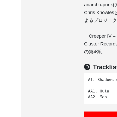
anarcho-p
Chris Knowle
よるプロジェク
「Creeper IV 
Cluster R
の第4弾。
Tracklis
A1. Shadowsto
AA1. Hula
