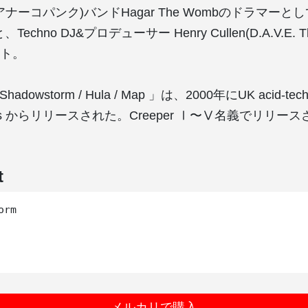
unk(アナーコパンク)バンドHagar The Wombのドラマー
sと、Techno DJ&プロデューサー Henry Cullen(D.A.V.E. T
ト。
– Shadowstorm / Hula / Map 」は、2000年にUK acid-t
ecords からリリースされた。Creeper Ⅰ〜Ⅴ名義でリリ
t
rm

メルカリで購入