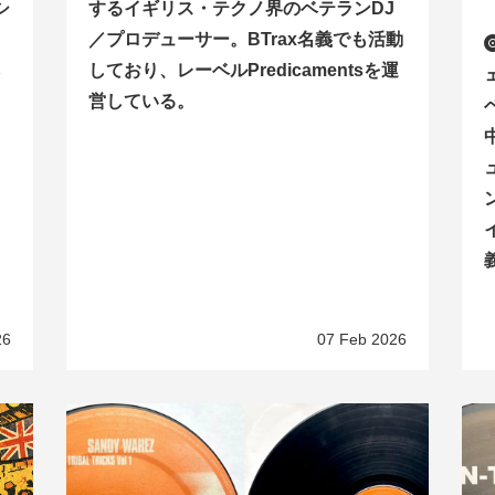
シ
するイギリス・テクノ界のベテランDJ
／プロデューサー。BTrax名義でも活動
ベ
しており、レーベルPredicamentsを運
営している。
ベ
26
07 Feb 2026