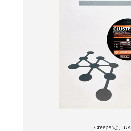
Creeperは、