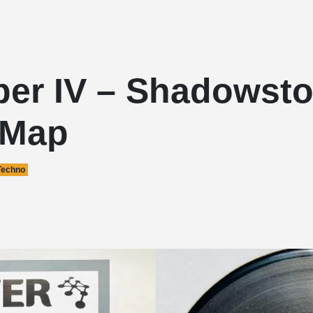
per IV – Shadowst
 Map
Techno