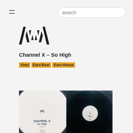
Channel X – So High
Vinyl
Euro Beat
Euro House