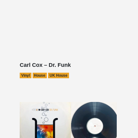
Carl Cox – Dr. Funk
Vinyl
House
UK House