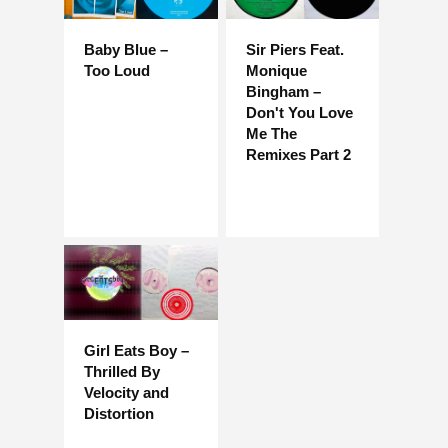
Baby Blue –
Sir Piers Feat.
Too Loud
Monique
Bingham –
Don't You Love
Me The
Remixes Part 2
Girl Eats Boy –
Thrilled By
Velocity and
Distortion