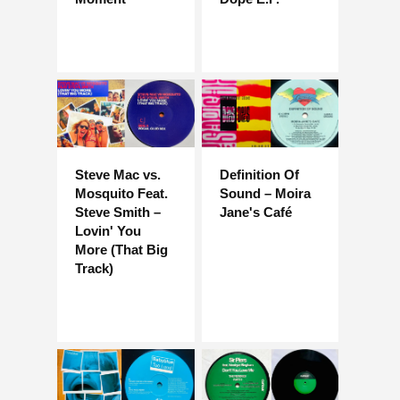
Steve Mac vs.
Definition Of
Mosquito Feat.
Sound – Moira
Steve Smith –
Jane's Café
Lovin' You
More (That Big
Track)