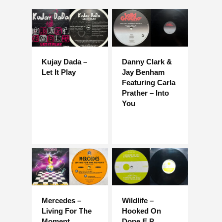
Kujay Dada –
Danny Clark &
Let It Play
Jay Benham
Featuring Carla
Prather – Into
You
Mercedes –
Wildlife –
Living For The
Hooked On
Moment
Dope E.P.