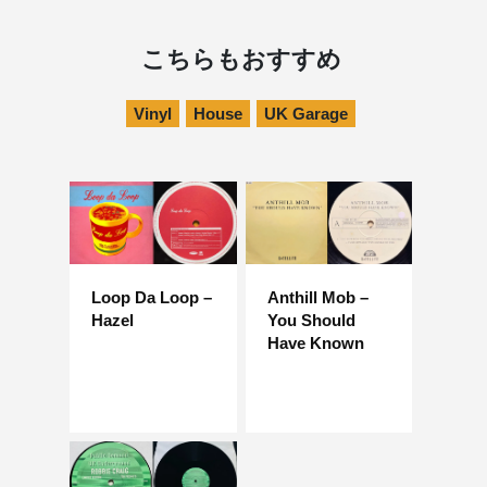
こちらもおすすめ
Vinyl
House
UK Garage
Loop Da Loop –
Anthill Mob –
Hazel
You Should
Have Known