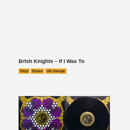
Brtsh Knights – If I Was To
Vinyl
House
UK Garage