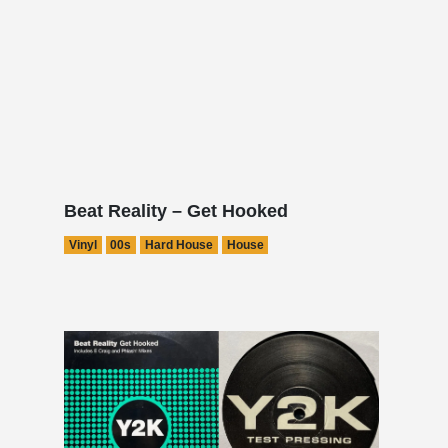
Beat Reality – Get Hooked
Vinyl
00s
Hard House
House