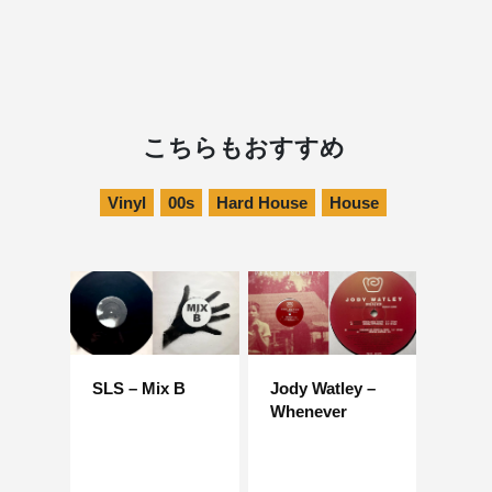
こちらもおすすめ
Vinyl
00s
Hard House
House
SLS – Mix B
Jody Watley –
Whenever