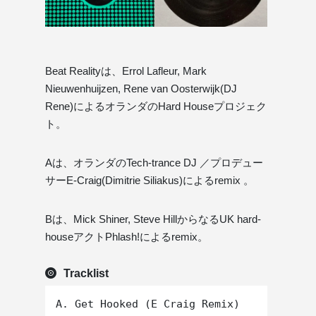
Beat Realityは、Errol Lafleur, Mark
Nieuwenhuijzen, Rene van Oosterwijk(DJ
Rene)によるオランダのHard Houseプロジェク
ト。
Aは、オランダのTech-trance DJ ／プロデュー
サーE-Craig(Dimitrie Siliakus)によるremix 。
Bは、Mick Shiner, Steve HillからなるUK hard-
houseアクトPhlash!によるremix。
Tracklist
A. Get Hooked (E Craig Remix)
