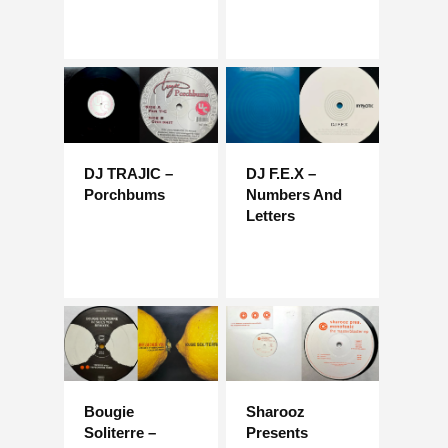
DJ TRAJIC –
DJ F.E.X –
Porchbums
Numbers And
Letters
Bougie
Sharooz
Soliterre –
Presents