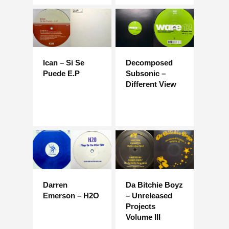
Ican – Si Se
Decomposed
Puede E.P
Subsonic –
Different View
Darren
Da Bitchie Boyz
Emerson – H2O
– Unreleased
Projects
Volume III