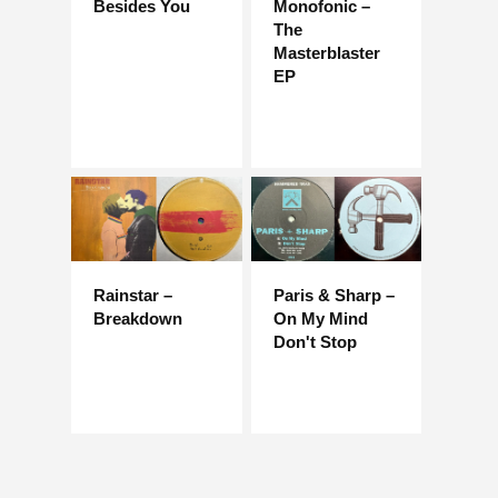
Besides You
Monofonic –
The
Masterblaster
EP
Rainstar –
Paris & Sharp –
Breakdown
On My Mind
Don't Stop