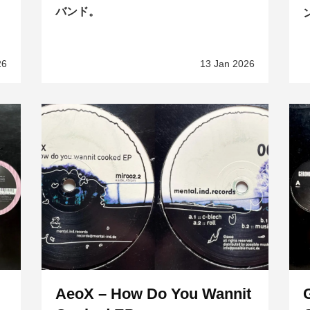
バンド。
ン
26
13 Jan 2026
AeoX – How Do You Wannit