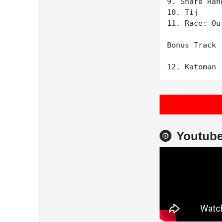
9. Snare Hang
10. Tij

11. Race: Out
Bonus Track

Youtub