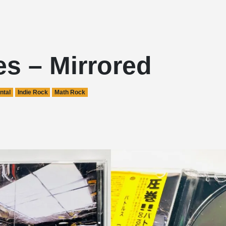
es – Mirrored
ntal
Indie Rock
Math Rock