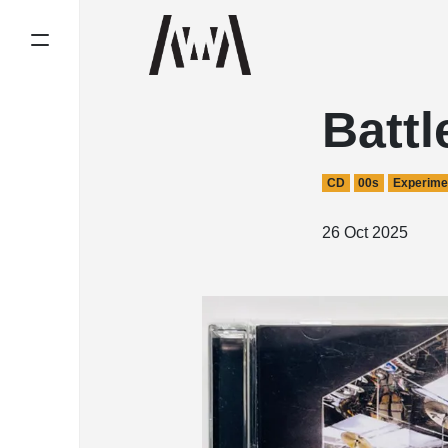
Battl
CD
00s
Experime
26 Oct 2025