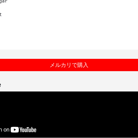
ar



メルカリで購入
e