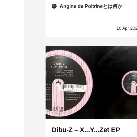
Angine de Poitrineとは何か
10 Apr 20
Dibu-Z – X...Y...Zet EP