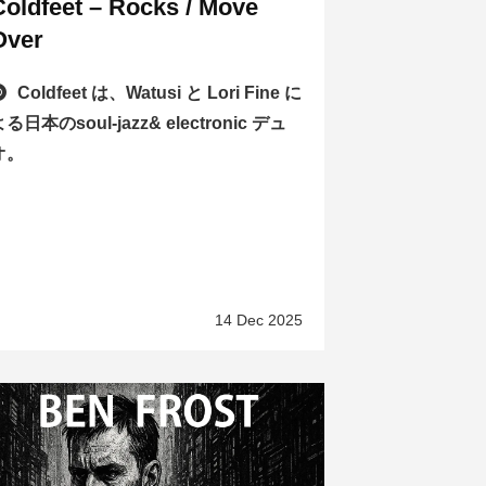
Coldfeet – Rocks / Move
Over
Coldfeet は、Watusi と Lori Fine に
る日本のsoul-jazz& electronic デュ
オ。
14 Dec 2025