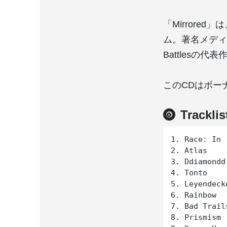
「Mirrored
ム。著名メディ
Battlesの代表
このCDはボー
Tracklis
1. Race: In

2. Atlas

3. Ddiamondd

4. Tonto

5. Leyendecke
6. Rainbow

7. Bad Trails
8. Prismism
