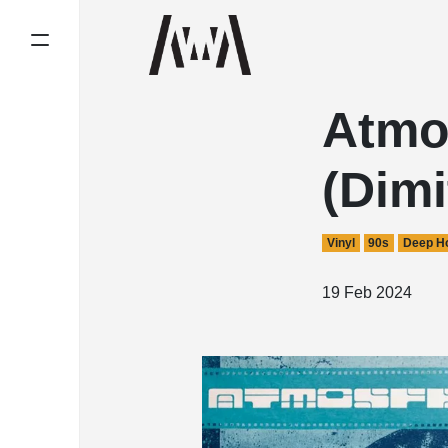
Atmo
(Dimi
Vinyl
90s
Deep H
19 Feb 2024