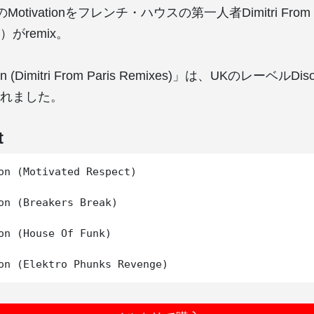
otivationをフレンチ・ハウスの第一人者Dimitri From
がremix。
n (Dimitri From Paris Remixes)」は、UKのレーベルDis
れました。
t
on (Motivated Respect)

on (Breakers Break)

on (House Of Funk)
