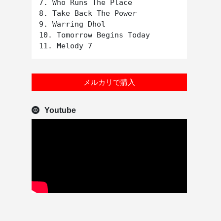
7. Who Runs The Place

8. Take Back The Power

9. Warring Dhol

10. Tomorrow Begins Today

メルカリで購入
Youtube