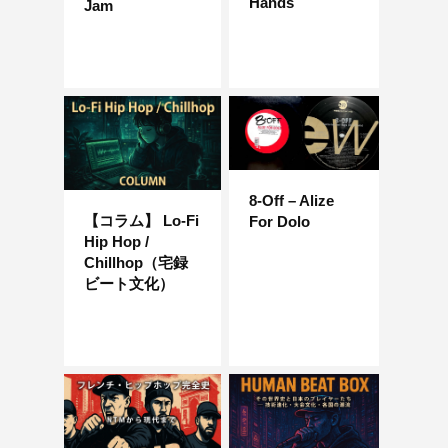
Hands
Jam
8-Off – Alize
【コラム】 Lo-Fi
For Dolo
Hip Hop /
Chillhop（宅録
ビート文化）