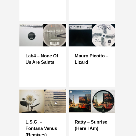
Lab4 – None Of
Mauro Picotto –
Us Are Saints
Lizard
L.S.G. –
Ratty – Sunrise
Fontana Venus
(Here I Am)
(Remixes)