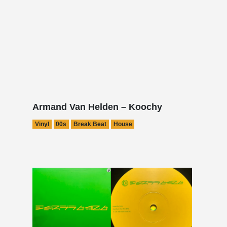
Armand Van Helden – Koochy
Vinyl
00s
Break Beat
House