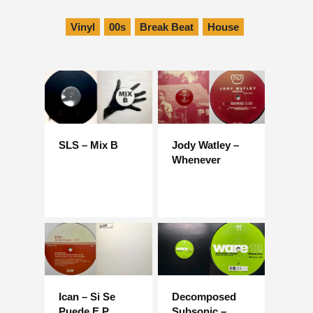
Vinyl
00s
Break Beat
House
SLS – Mix B
Jody Watley –
Whenever
Ican – Si Se
Decomposed
Puede E.P
Subsonic –