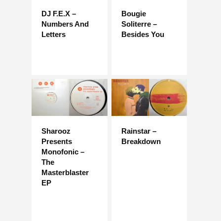
DJ F.E.X –
Bougie
Numbers And
Soliterre –
Letters
Besides You
Sharooz
Rainstar –
Presents
Breakdown
Monofonic –
The
Masterblaster
EP