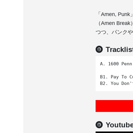
「Amen, 
（Amen B
つつ、パンクや
Tracklis
A. 1600 Penn,
B1. Pay To Cu
Youtub