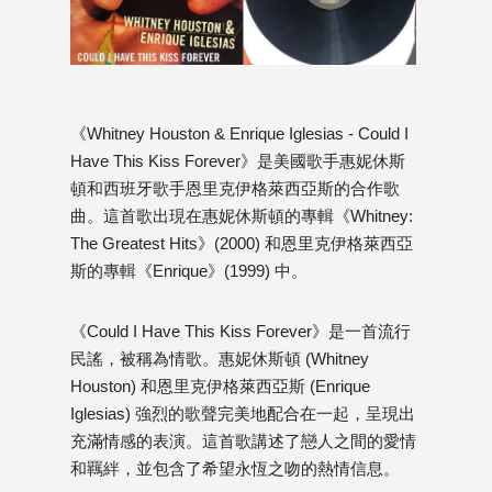
《Whitney Houston & Enrique Iglesias - Could I
Have This Kiss Forever》是美國歌手惠妮休斯
頓和西班牙歌手恩里克伊格萊西亞斯的合作歌
曲。這首歌出現在惠妮休斯頓的專輯《Whitney:
The Greatest Hits》(2000) 和恩里克伊格萊西亞
斯的專輯《Enrique》(1999) 中。
《Could I Have This Kiss Forever》是一首流行
民謠，被稱為情歌。惠妮休斯頓 (Whitney
Houston) 和恩里克伊格萊西亞斯 (Enrique
Iglesias) 強烈的歌聲完美地配合在一起，呈現出
充滿情感的表演。這首歌講述了戀人之間的愛情
和羈絆，並包含了希望永恆之吻的熱情信息。