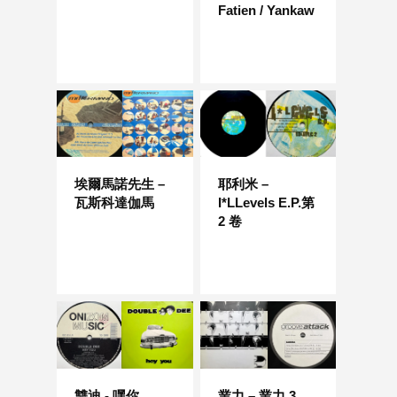
Fatien / Yankaw
埃爾馬諾先生 –
耶利米 –
瓦斯科達伽馬
I*LLevels E.P.第
2 卷
雙迪 - 嘿你
業力 – 業力 3