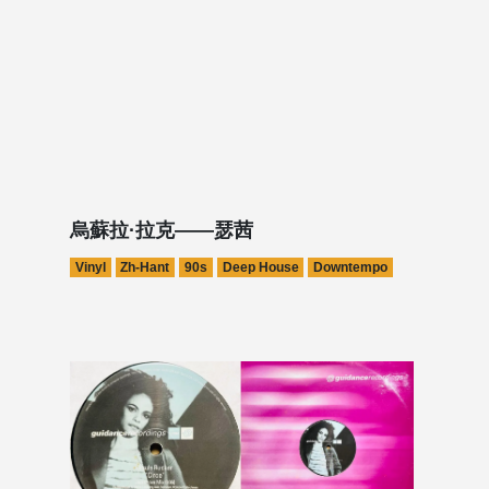
烏蘇拉·拉克——瑟茜
Vinyl
Zh-Hant
90s
Deep House
Downtempo