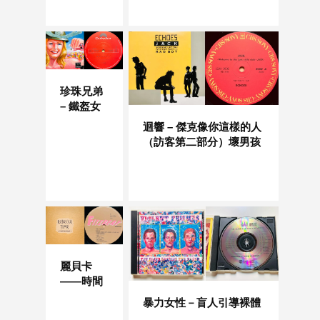
珍珠兄弟
– 鐵盔女
迴響 – 傑克像你這樣的人
（訪客第二部分）壞男孩
麗貝卡
——時間
暴力女性－盲人引導裸體