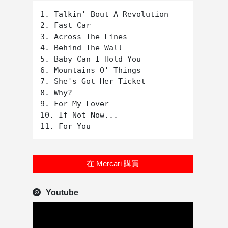
1. Talkin' Bout A Revolution

2. Fast Car

3. Across The Lines

4. Behind The Wall

5. Baby Can I Hold You

6. Mountains O' Things

7. She's Got Her Ticket

8. Why?

9. For My Lover

10. If Not Now...

在 Mercari 購買
Youtube