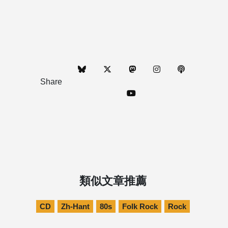
Share
類似文章推薦
CD
Zh-Hant
80s
Folk Rock
Rock