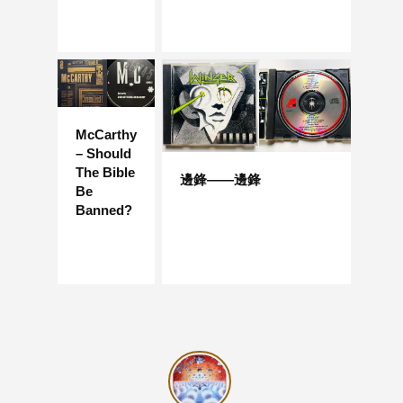
McCarthy
– Should
The Bible
邊鋒——邊鋒
Be
Banned?