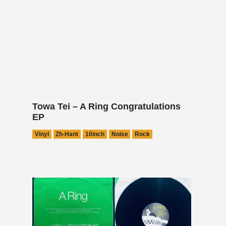
Towa Tei – A Ring Congratulations
EP
Vinyl
Zh-Hant
10inch
Noise
Rock