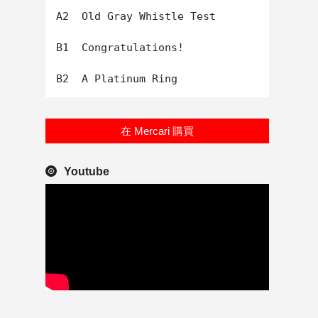
A2  Old Gray Whistle Test

B1  Congratulations!

在 Mercari 購買
Youtube