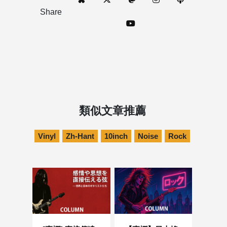
Share
類似文章推薦
Vinyl
Zh-Hant
10inch
Noise
Rock