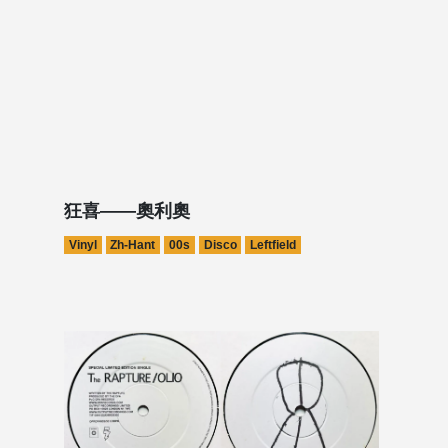
狂喜——奧利奧
Vinyl
Zh-Hant
00s
Disco
Leftfield