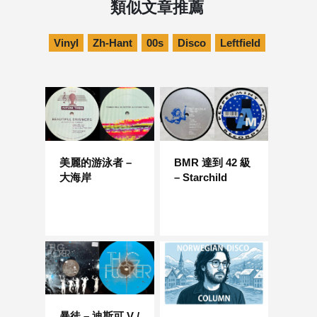
類似文章推薦
Vinyl
Zh-Hant
00s
Disco
Leftfield
美麗的游泳者 –
BMR 達到 42 級
大海岸
– Starchild
暴徒 – 迪斯可 V /