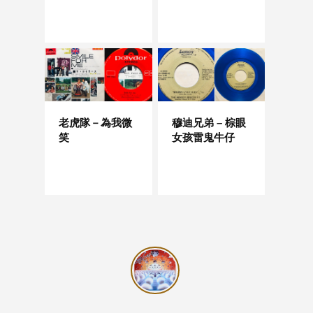
老虎隊－為我微
穆迪兄弟 – 棕眼
笑
女孩雷鬼牛仔