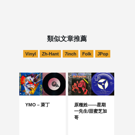
類似文章推薦
Vinyl
Zh-Hant
7inch
Folk
JPop
YMO – 萊丁
原種姓——星期
一先生/甜蜜芝加
哥