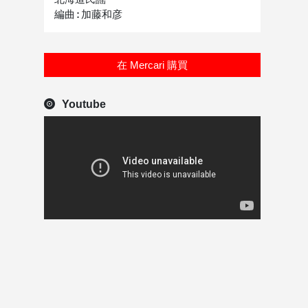
在 Mercari 購買
Youtube