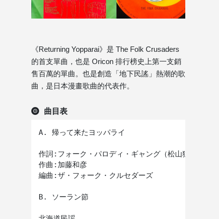
《Returning Yopparai》是 The Folk Crusaders
的首支單曲，也是 Oricon 排行榜史上第一支銷
售百萬的單曲。也是創造「地下民謠」熱潮的歌
曲，是日本漫畫歌曲的代表作。
曲目表
A. 帰って来たヨッパライ

作詞:フォーク・パロディ・ギャング（松山猛・北山修
作曲:加藤和彦

編曲:ザ・フォーク・クルセダーズ

B. ソーラン節

北海道民謡
